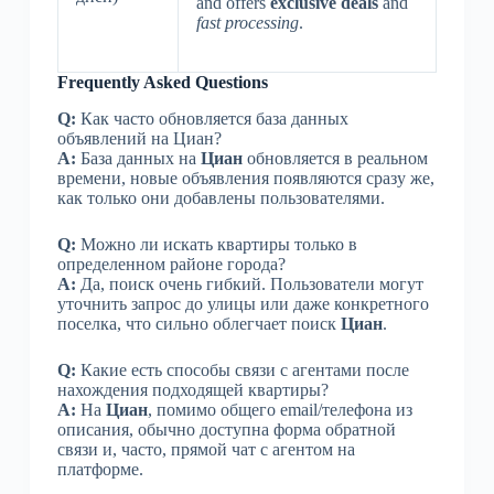
and offers
exclusive deals
and
fast processing
.
Frequently Asked Questions
Q:
Как часто обновляется база данных
объявлений на Циан?
A:
База данных на
Циан
обновляется в реальном
времени, новые объявления появляются сразу же,
как только они добавлены пользователями.
Q:
Можно ли искать квартиры только в
определенном районе города?
A:
Да, поиск очень гибкий. Пользователи могут
уточнить запрос до улицы или даже конкретного
поселка, что сильно облегчает поиск
Циан
.
Q:
Какие есть способы связи с агентами после
нахождения подходящей квартиры?
A:
На
Циан
, помимо общего email/телефона из
описания, обычно доступна форма обратной
связи и, часто, прямой чат с агентом на
платформе.